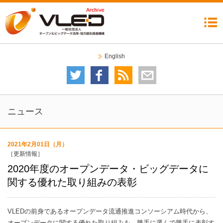
機構について
委員会
イベント
ニュース
成果公開
コラム
リンク集
English
委員会について
技術委員会
テストベッド検討分科会
データガバナンス委員会
自治体分科会
利活用・普及委員会
データ運用検討分科会
2020オープンデータシティ推進委員会
イベントカレンダー
イベント一覧
ニュース
2021年2月01日（月）
［更新情報］
2020年度のオープンデータ・ビッグデータに
関する優れた取り組みの表彰
VLEDの前身であるオープンデータ流通推進コンソーシアム時代から、
オープンデータに関する優れた取り組みを、勝手に選んで勝手に表彰す