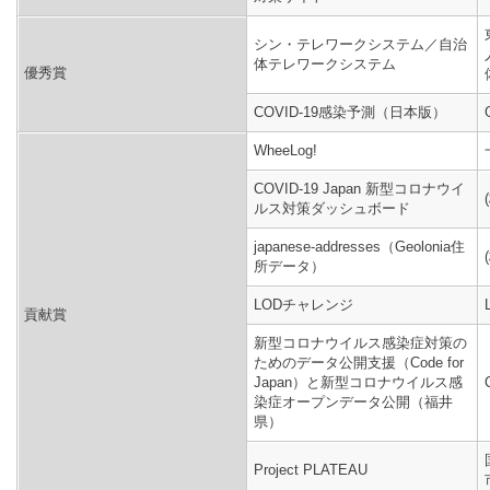
シン・テレワークシステム／自治
体テレワークシステム
優秀賞
COVID-19感染予測（日本版）
WheeLog!
COVID-19 Japan 新型コロナウイ
ルス対策ダッシュボード
japanese-addresses（Geolonia住
所データ）
LODチャレンジ
貢献賞
新型コロナウイルス感染症対策の
ためのデータ公開支援（Code for
Japan）と新型コロナウイルス感
染症オープンデータ公開（福井
県）
Project PLATEAU