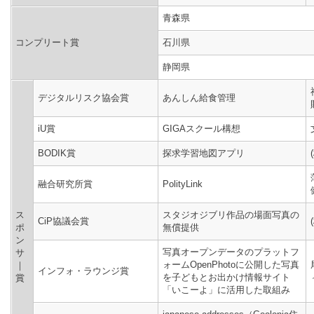
青森県
コンプリート賞
石川県
静岡県
デジタルリスク協会賞
あんしん給食管理
iU賞
GIGAスクール構想
BODIK賞
探求学習地図アプリ
融合研究所賞
PolityLink
ス
スタジオジブリ作品の場面写真の
CiP協議会賞
ポ
無償提供
ン
写真オープンデータのプラットフ
サ
ォームOpenPhotoに公開した写真
｜
インフォ・ラウンジ賞
を子どもとお出かけ情報サイト
賞
「いこーよ」に活用した取組み