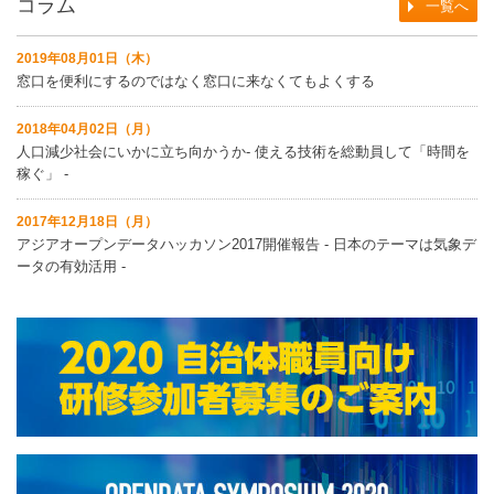
コラム
一覧へ
2019年08月01日（木）
窓口を便利にするのではなく窓口に来なくてもよくする
2018年04月02日（月）
人口減少社会にいかに立ち向かうか‐ 使える技術を総動員して「時間を
稼ぐ」 ‐
2017年12月18日（月）
アジアオープンデータハッカソン2017開催報告 ‐ 日本のテーマは気象デ
ータの有効活用 ‐