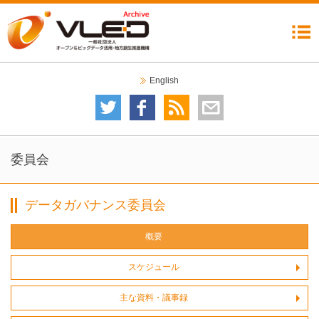
機構について
委員会
イベント
ニュース
成果公開
コラム
リンク集
English
委員会について
技術委員会
テストベッド検討分科会
データガバナンス委員会
自治体分科会
利活用・普及委員会
データ運用検討分科会
2020オープンデータシティ推進委員会
イベントカレンダー
イベント一覧
委員会
データガバナンス委員会
概要
スケジュール
主な資料・議事録