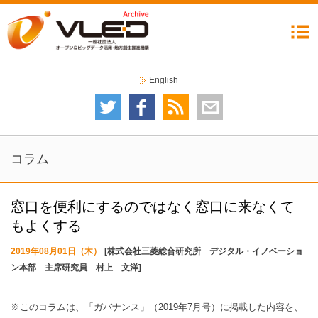
機構について
委員会
イベント
ニュース
成果公開
コラム
リンク集
English
委員会について
技術委員会
テストベッド検討分科会
データガバナンス委員会
自治体分科会
利活用・普及委員会
データ運用検討分科会
2020オープンデータシティ推進委員会
イベントカレンダー
イベント一覧
コラム
窓口を便利にするのではなく窓口に来なくて
もよくする
2019年08月01日（木）
[株式会社三菱総合研究所 デジタル・イノベーショ
ン本部 主席研究員 村上 文洋]
※このコラムは、「ガバナンス」（2019年7月号）に掲載した内容を、