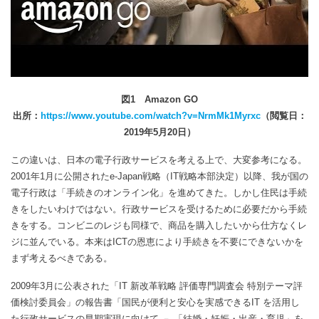
図1 Amazon GO
出所：
https://www.youtube.com/watch?v=NrmMk1Myrxc
（閲覧日：
2019年5月20日）
この違いは、日本の電子行政サービスを考える上で、大変参考になる。
2001年1月に公開されたe-Japan戦略（IT戦略本部決定）以降、我が国の
電子行政は「手続きのオンライン化」を進めてきた。しかし住民は手続
きをしたいわけではない。行政サービスを受けるために必要だから手続
きをする。コンビニのレジも同様で、商品を購入したいから仕方なくレ
ジに並んでいる。本来はICTの恩恵により手続きを不要にできないかを
まず考えるべきである。
2009年3月に公表された「IT 新改革戦略 評価専門調査会 特別テーマ評
価検討委員会」の報告書「国民が便利と安心を実感できるIT を活用し
た行政サービスの早期実現に向けて － 「結婚・妊娠・出産・育児」を