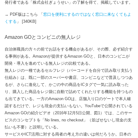
発行者である「株式会社ぎょうせい」の了解を得て、掲載しています。
→ PDF版はこちら 「
窓口を便利にするのではなく窓口に来なくてもよ
くする
」 [340KB]
Amazon GOとコンビニの無人レジ
自治体職員の方々の前でお話をする機会があるが、その際、必ず紹介す
る事例がある。Amazonが提供するAmazon GOと、日本のコンビニが
開発・導入を進めている無人レジの比較である。
無人レジの一種であるセルフレジ（バーコードを自分で読み取り支払う
仕組み）は、既に一部のスーパーや書店、コンビニなどで普及しつつあ
るが、さらに進化して、かごの中の商品をICタグで一気に読み取った
り、購入した商品をレジ袋に自動で詰めてくれたりする機能を持つもの
も出てきている。一方のAmazon GOは、店舗入り口のゲートで本人確
認するだけで、レジも現金の支払いもない。YouTubeで公開されている
Amazon GOの紹介ビデオ（2016年12月5日公開、図1）では、このサー
ビスのコンセプトを「No lines, no checkout」（並ばせないし現金の支
払いも不要）と説明している。
サービスやICT活用に対する両者の考え方の違いは何だろうか。日本の