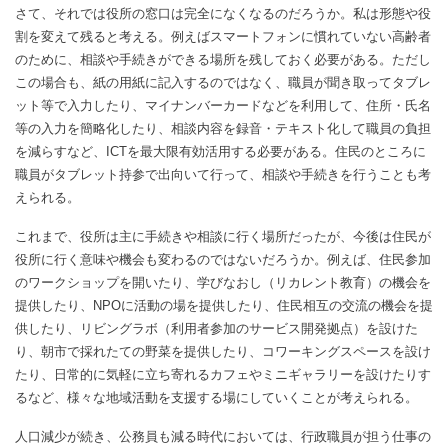
さて、それでは役所の窓口は完全になくなるのだろうか。私は形態や役
割を変えて残ると考える。例えばスマートフォンに慣れていない高齢者
のために、相談や手続きができる場所を残しておく必要がある。ただし
この場合も、紙の用紙に記入するのではなく、職員が聞き取ってタブレ
ット等で入力したり、マイナンバーカードなどを利用して、住所・氏名
等の入力を簡略化したり、相談内容を録音・テキスト化して職員の負担
を減らすなど、ICTを最大限有効活用する必要がある。住民のところに
職員がタブレット持参で出向いて行って、相談や手続きを行うことも考
えられる。
これまで、役所は主に手続きや相談に行く場所だったが、今後は住民が
役所に行く意味や機会も変わるのではないだろうか。例えば、住民参加
のワークショップを開いたり、学びなおし（リカレント教育）の機会を
提供したり、NPOに活動の場を提供したり、住民相互の交流の機会を提
供したり、リビングラボ（利用者参加のサービス開発拠点）を設けた
り、朝市で採れたての野菜を提供したり、コワーキングスペースを設け
たり、日常的に気軽に立ち寄れるカフェやミニギャラリーを設けたりす
るなど、様々な地域活動を支援する場にしていくことが考えられる。
人口減少が続き、公務員も減る時代においては、行政職員が担う仕事の