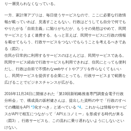
り一層見られなくなっている。
一方、家計簿アプリは、毎日使うサービスなので、ここに必要な行政情
報が載っていれば、見逃すこともない。行政はどうしても自分で何でも
やりたがる「自前主義」に陥りがちだが、もうその発想はやめて、民間
サービスとうまく連携する、もっと言えば、民間サービスに行政の情報
を載せてもらう、行政サービスをつないでもらうことを考えるべきであ
る（図2）。
住民が日常的に利用するサービスのほとんどは、民間サービスである。
民間サービス経由で行政サービスも利用できれば、住民にとっても便利
だし、行政は自前で不慣れなwebサイトやアプリを作らなくてもいい
し、民間サービスを提供する企業にとっても、行政サービスまで範囲を
広げることでビジネスチャンスが広がる。
2016年11月24日に開催された「第19回新戦略推進専門調査会電子行政
分科会」で、構成員の坂村健さんは、提出した資料の中で「行政のすべ
ての機能をAPI
*3
化すべき」と述べている
*4
。これからは情報やサービ
スがAPIで相互につながって「APIエコノミー」を形成する時代が来る
（図3）。行政サービスも、この流れに乗り遅れないようにしないとい
けない。