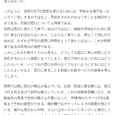
至らなかった。
このように、住民がICTの恩恵を受けるためには、手続きを電子化（オ
ンライン化）するのではなく、手続きそのものをなくすことを検討すべ
きである。行政の窓口についても同様である。
住民は窓口に来たくて来ているわけではない。相談や手続きのために窓
口に来なければならないから、しかたなく来ている。来なくて済むので
あれば、わざわざ平日の昼間に時間をとって来たくはない。これが利用
者である住民視点の発想である。
しかしこれを行政サイドから見ると、どうしても窓口に来た住民にどう
対応するかという発想になってしまう。窓口で待たせないためにはどう
したらいいか、いくつもの窓口を回らなくてもよいようにするにはどう
したらよいかなど、窓口に来ることを前提に行政サービスの改善を考え
てしまう。
民間では既に窓口の廃止が進んでいる。以前、鉄道に乗る際には、窓口
で行き先を告げて切符を購入していたが、これが自動券売機になり、自
動改札の普及で切符の購入も不要になった。JR東海のスマートEXは直
前まで予約の変更ができる。飛行機でもチケットレスでの搭乗が増えて
いる。銀行も窓口からATM、さらにはモバイルバンキングへと移行して