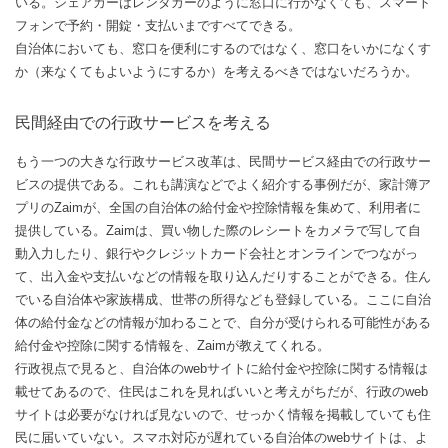
いる。シェアカーはレンタカーのように窓口に行かなくても、スマート
フォンで予約・開錠・支払いまですべてできる。
自治体においても、窓口を便利にするのではなく、窓口をいかになくす
か（来なくてもよいようにするか）を考えるべきではないだろうか。
民間経由での行政サービスを考える
もう一つの大きな行政サービス改革は、民間サービス経由での行政サー
ビスの提供である。これも講演などでよく紹介する事例だが、家計簿ア
プリのZaimが、全国の自治体の給付金や控除情報を集めて、利用者に
提供している。Zaimは、買い物した際のレシートをカメラで写して自
動入力したり、銀行やクレジットカード会社とオンラインでつながっ
て、出入金や支払いなどの情報を取り込んだりすることができる。住ん
でいる自治体や家族構成、世帯の所得なども登録している。ここに自治
体の給付金などの情報が加わることで、自分が受けられる可能性がある
給付金や控除に関する情報を、Zaimが教えてくれる。
行政視点で見ると、自治体のwebサイトに給付金や控除に関する情報は
載せてあるので、住民はこれを見ればいいと考えがちだが、行政のweb
サイトは必要がなければ見ないので、せっかく情報を掲載していても住
民に届いていない。スマホ対応が遅れている自治体のwebサイトは、よ