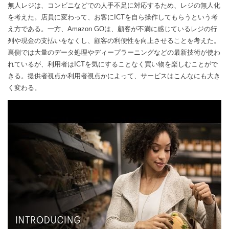
無人レジは、コンビニなどでの人手不足に対応するため、レジの無人化
を考えた。店員に変わって、お客にICTを自ら操作してもらうという考
え方である。一方、Amazon GOは、顧客が不満に感じているレジの行
列や現金の支払いをなくし、顧客の利便性を向上させることを考えた。
裏側では大量のデータ処理やディープラーニングなどの最新技術が使わ
れているが、利用者はICTを気にすることなく買い物を楽しむことがで
きる。提供者視点か利用者視点かによって、サービスはこんなにも大き
く変わる。