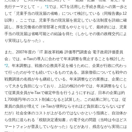
先行テーマとして －」
*1
では、ICTを活用した手続き廃止への第一歩と
して「児童手当の現況届の省略」について検討している（同報告書p.12
以降）。ここでは、児童手当の現況届を規定している法制度を詳細に確
認し、厚生労働省の所管部署と何度もやりとりして、最終的には、児童
手当の現況届は省略可能との結論を得た（しかしその後の政権交代によ
り実現はしなかった）。
また、2007年度の「IT 新改革戦略 評価専門調査会 電子政府評価委員
会」では、e-Taxの導入に合わせて年末調整を廃止することを検討した
*2
。年末調整は、戦後の公務員不足を補うために、企業が行政に代わっ
て行ったのが今でも続いているものである。源泉徴収についても戦中の
戦費調達の名残が今も継続している。年末調整などの業務は、企業にと
って大きな負担になっており、上記の検討の中では、年末調整をなくし
て従業員全員がe-Taxで確定申告を行うようにすれば、日本の企業は約
1,700億円/年のコスト削減になると試算した。この結果に対しては、従
業員の負担が増えて（e-Taxが便利ならそれほど負担道にならないはず
だが）社会全体のコストが上がるのではないかという指摘と、自治体か
ら住民に送られる「税額決定通知書」の電子化の問題（当時は今ほどス
マートフォンが普及していなかった）などがあり、残念ながら実現には