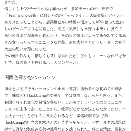
された。
惜しくも上位2チームからは漏れたが、参加チームの相互投票で
「Team's choice賞」に輝いたのが「そらつり」。大阪会場がアベノハ
ルカスだったことから、超高層ビルの特徴を活かしてARを使った魚釣
りのゲームアプリを開発した。高度（気圧）を水深（水圧）に見立て、
高い位置ほど深海魚が釣れたり、その日の気圧によって魚が出てくる高
さが変わったりするユニークな作品。お魚大好きというリーダーの女子
大生の思いが形になった。
その他の作品も、惜しくも選には漏れたが、どれもユニークな作品ばか
りで、質の高さを感じるハッカソンだった。
国際色豊かなハッカソン
海外と共同で行うハッカソンの企画・運営に携わるのは初めての経験
で、株式会社HackCampの支援なしでは成功しなかったと思う。また、
各国それぞれ文化や習慣が異なり、しかもオンラインでのコミュニケー
ションが主体であったことから、物事がなかなか決まらなかったり、一
度決まったことがすぐに変更されるなど、準備段階では（特に
HackCampの担当の青木さんの）苦労も多かった。一方、各国の課題に
対する真摯な取組み姿勢や熱意などを感じられた。特に台湾は、最初か