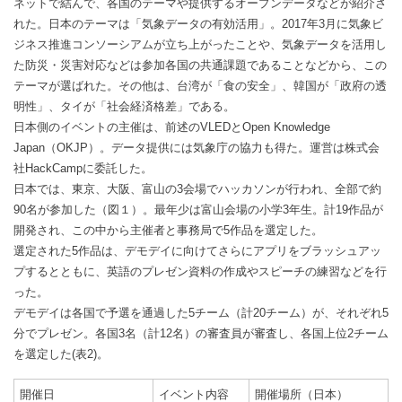
ネットで結んで、各国のテーマや提供するオープンデータなどが紹介さ
れた。日本のテーマは「気象データの有効活用」。2017年3月に気象ビ
ジネス推進コンソーシアムが立ち上がったことや、気象データを活用し
た防災・災害対応などは参加各国の共通課題であることなどから、この
テーマが選ばれた。その他は、台湾が「食の安全」、韓国が「政府の透
明性」、タイが「社会経済格差」である。
日本側のイベントの主催は、前述のVLEDとOpen Knowledge
Japan（OKJP）。データ提供には気象庁の協力も得た。運営は株式会
社HackCampに委託した。
日本では、東京、大阪、富山の3会場でハッカソンが行われ、全部で約
90名が参加した（図１）。最年少は富山会場の小学3年生。計19作品が
開発され、この中から主催者と事務局で5作品を選定した。
選定された5作品は、デモデイに向けてさらにアプリをブラッシュアッ
プするとともに、英語のプレゼン資料の作成やスピーチの練習などを行
った。
デモデイは各国で予選を通過した5チーム（計20チーム）が、それぞれ5
分でプレゼン。各国3名（計12名）の審査員が審査し、各国上位2チーム
を選定した(表2)。
開催日
イベント内容
開催場所（日本）