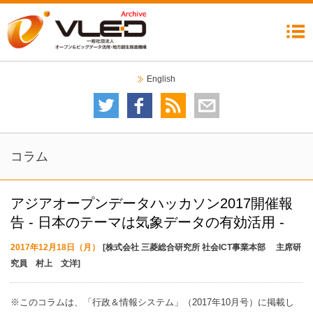
機構について
委員会
イベント
ニュース
成果公開
コラム
リンク集
English
委員会について
技術委員会
テストベッド検討分科会
データガバナンス委員会
自治体分科会
利活用・普及委員会
データ運用検討分科会
2020オープンデータシティ推進委員会
イベントカレンダー
イベント一覧
コラム
アジアオープンデータハッカソン2017開催報
告 ‐ 日本のテーマは気象データの有効活用 ‐
2017年12月18日（月）
[株式会社 三菱総合研究所 社会ICT事業本部 主席研
究員 村上 文洋]
※このコラムは、「行政＆情報システム」（2017年10月号）に掲載し