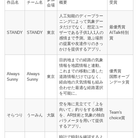
作品名
チーム名
概要
受賞
会場
人工知能のディープラー
ニングによって気象デー
タだけでなく、想定ユー
最優秀賞
STANDY
STANDY
東京
ザーである子供1人1人の
AITalk特別
感情まで予測。遊ぶ場所
賞
の提案や友達作りのきっ
かけを提供するアプリ。
目的地までの経路の気象
情報を地図情報と連動。
これまでの移動に適した
優秀賞
Always
Always
東京
道路情報だけではなく、
国際オープ
Sunny
Sunny
経由地の天気情報も組み
ンデータ賞
合わせた最適な経路選択
を可能に。
空を海に見立てて「上を
向いて」釣りをする体験
Team's
そらつり
うーみん
大阪
を、AR技術と気象の独自
choice賞
パラメータを用いて提供
するアプリ。
時計で時刻を確認するよ