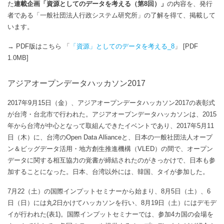
た
連載企画「資源としてのデータを考える（第8回）」
の内容を、発行
者である「一般社団法人行政システム研究所」の了解を得て、掲載して
います。
→ PDF版はこちら 「
「資源」としてのデータを考える_8
」 [PDF
1.0MB]
アジアオープンデータハッカソン2017
2017年9月15日（金）、アジアオープンデータハッカソン2017の表彰式
が台湾・台北市で行われた。アジアオープンデータハッカソンは、2015
年から台湾が中心となって取組んできたイベントであり、2017年5月11
日（木）に、台湾のOpen Data Allianceと、日本の一般社団法人オープ
ン＆ビッグデータ活用・地方創生推進機構（VLED）の間で、オープン
データに関する相互協力の覚書が締結されたのがきっかけで、日本も参
加することになった。日本、台湾以外には、韓国、タイが参加した。
7月22（土）の国際インプットセミナーから始まり、8月5日（土）、6
日（日）には丸2日かけてハッカソンを行い、8月19日（土）にはデモデ
イが行われた(表1)。国際インプットセミナーでは、参加4カ国の会場を