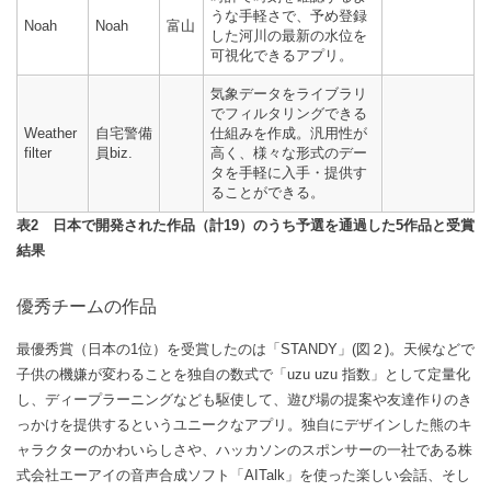
うな手軽さで、予め登録
Noah
Noah
富山
した河川の最新の水位を
可視化できるアプリ。
気象データをライブラリ
でフィルタリングできる
Weather
自宅警備
仕組みを作成。汎用性が
filter
員biz.
高く、様々な形式のデー
タを手軽に入手・提供す
ることができる。
表2 日本で開発された作品（計19）のうち予選を通過した5作品と受賞
結果
優秀チームの作品
最優秀賞（日本の1位）を受賞したのは「STANDY」(図２)。天候などで
子供の機嫌が変わることを独自の数式で「uzu uzu 指数」として定量化
し、ディープラーニングなども駆使して、遊び場の提案や友達作りのき
っかけを提供するというユニークなアプリ。独自にデザインした熊のキ
ャラクターのかわいらしさや、ハッカソンのスポンサーの一社である株
式会社エーアイの音声合成ソフト「AITalk」を使った楽しい会話、そし