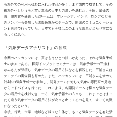
ら海外での利用も視野に入れた作品が多く、まず国内で成功して、その
後海外へという考え方が主流の日本との違いを感じた。今回、最優秀
賞、優秀賞を受賞した2チームは、マレーシア、インド、ロシアなど海
外メンバーも参加した国際色豊かなチームで、開発のコミュニケーショ
ンも英語で行っていた。日本でも今後はこのような風景が当たり前にな
るように思う。
「気象データアナリスト」の育成
今回のハッカソンには、実はもうひとつ狙いがあった。それは気象予報
士の参加である。 国際インプットセミナーには、気象予報士の三浦ま
ゆみさんが登壇し、気象データの活用方法などを解説した。三浦さんは
デモデイの審査員も努めた。また、ハッカソンには、三浦さんを含めて
計4名の気象予報士が参加し、開発チームに対して気象の専門家の見地
からアドバイスを行った。これにより、各開発チームは様々な気象デー
タの活用性を検討でき、一方、気象予報士の方々も、これまでとはまっ
たく違う気象データの活用方法が次々と出てくるのを見て、すごく刺激
になったという。
今後、行政、企業、地域など様々な主体が、もっと気象データを有効活