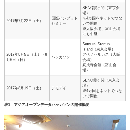
SENQ霞ヶ関（東京会
場）
国際インプット
※4カ国をネットでつな
2017年7月22日（土）
セミナー
いで開催
※大阪会場、富山会場
にも中継
Samurai Startup
Island（東京会場）
2017年8月5日（土）・8
アベノハルカス（大阪
ハッカソン
月6日（日）
会場）
真成寺会館（富山会
場）
SENQ霞ヶ関（東京会
場）
2017年8月19日（土）
デモデイ
※4カ国をネットでつな
いで開催
表1 アジアオープンデータハッカソンの開催概要