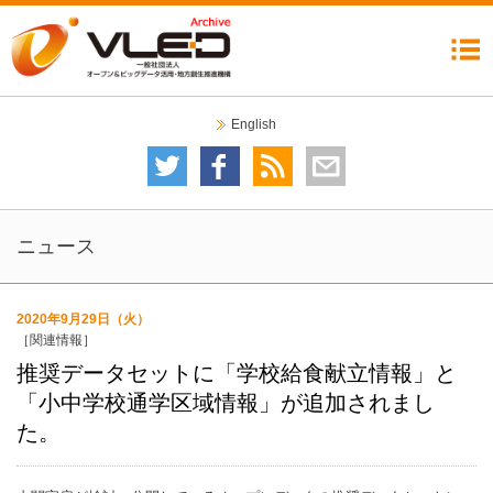
機構について
委員会
イベント
ニュース
成果公開
コラム
リンク集
English
委員会について
技術委員会
テストベッド検討分科会
データガバナンス委員会
自治体分科会
利活用・普及委員会
データ運用検討分科会
2020オープンデータシティ推進委員会
イベントカレンダー
イベント一覧
ニュース
2020年9月29日（火）
［関連情報］
推奨データセットに「学校給食献立情報」と
「小中学校通学区域情報」が追加されまし
た。