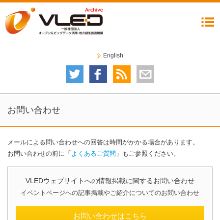
機構について
委員会
イベント
ニュース
成果公開
コラム
リンク集
English
委員会について
技術委員会
テストベッド検討分科会
データガバナンス委員会
自治体分科会
利活用・普及委員会
データ運用検討分科会
2020オープンデータシティ推進委員会
イベントカレンダー
イベント一覧
お問い合わせ
メールによる問い合わせへの回答は時間がかかる場合があります。
お問い合わせの前に「
よくあるご質問
」もご参照ください。
VLEDウェブサイトへの情報掲載に関するお問い合わせ
イベントページへの記事掲載やご紹介についてのお問い合わせ
お問い合わせはこちら