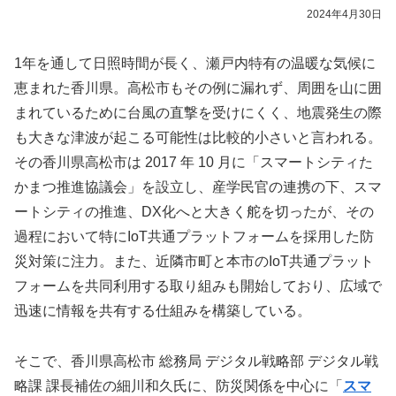
2024年4月30日
1年を通して日照時間が長く、瀬戸内特有の温暖な気候に
恵まれた香川県。高松市もその例に漏れず、周囲を山に囲
まれているために台風の直撃を受けにくく、地震発生の際
も大きな津波が起こる可能性は比較的小さいと言われる。
その香川県高松市は 2017 年 10 月に「スマートシティた
かまつ推進協議会」を設立し、産学民官の連携の下、スマ
ートシティの推進、DX化へと大きく舵を切ったが、その
過程において特にIoT共通プラットフォームを採用した防
災対策に注力。また、近隣市町と本市のIoT共通プラット
フォームを共同利用する取り組みも開始しており、広域で
迅速に情報を共有する仕組みを構築している。
そこで、香川県高松市 総務局 デジタル戦略部 デジタル戦
略課 課長補佐の細川和久氏に、防災関係を中心に「
スマ