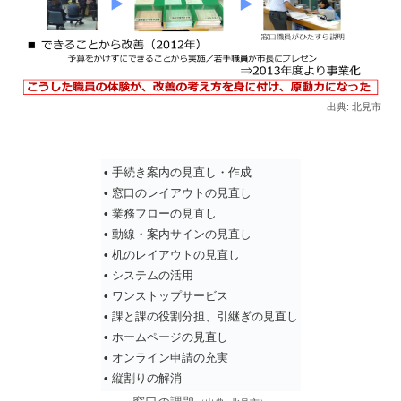
出典: 北見市
•
手続き案内の見直し・作成
•
窓口のレイアウトの見直し
•
業務フローの見直し
•
動線・案内サインの見直し
•
机のレイアウトの見直し
•
システムの活用
•
ワンストップサービス
•
課と課の役割分担、引継ぎの見直し
•
ホームページの見直し
•
オンライン申請の充実
•
縦割りの解消