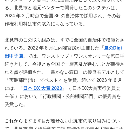
る。北見市と地元ベンダーで開発したこのシステムは、
2024 年 3 月時点で全国 36 の自治体で採用され、その著
作権利用料は市の歳入にもなっている。
北見市のこの取り組みは、すでに全国の自治体で模範とさ
れている。2022 年 8 月に内閣官房が主催した
「
夏のDigi
田甲子園
」
では、ワンストップ・ワンスオンリーな窓口手
続きとして、今後とも全国で一層普及が進むことが期待さ
れる点が評価され、「書かない窓口」の優良モデルとして
「実装部門(市)」でベスト 4 を受賞。続いて 2023 年 6 月
には、「
日本 DX 大賞 2023
」
（ 日本DX大賞実行委員会
主催 ）において「行政機関・公的機関部門」の優秀賞を
受賞した。
これからますます目が離せない北見市の取り組みについ
て、北見市 市民環境部窓口課 管理係長の吉田 和宏氏にオ