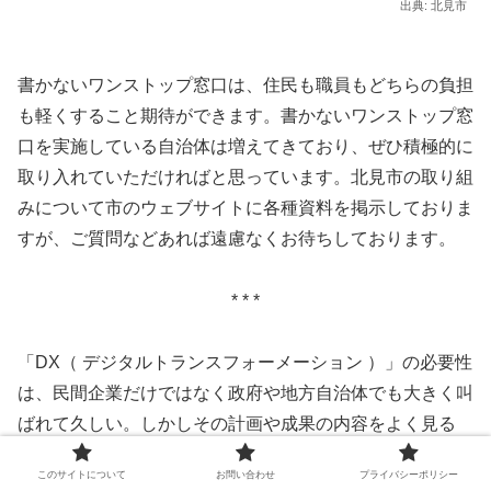
出典: 北見市
書かないワンストップ窓口は、住民も職員もどちらの負担
も軽くすること期待ができます。書かないワンストップ窓
口を実施している自治体は増えてきており、ぜひ積極的に
取り入れていただければと思っています。北見市の取り組
みについて市のウェブサイトに各種資料を掲示しておりま
すが、ご質問などあれば遠慮なくお待ちしております。
* * *
「DX（ デジタルトランスフォーメーション ）」の必要性
は、民間企業だけではなく政府や地方自治体でも大きく叫
ばれて久しい。しかしその計画や成果の内容をよく見る
と、単に既存業務のデジタル化で終わっている例も少なく
このサイトについて
お問い合わせ
プライバシーポリシー
ない。「DX」の意味は「デジタルの力を使って今までの