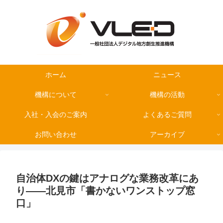
ホーム
ニュース
機構について
機構の活動
入社・入会のご案内
よくあるご質問
お問い合わせ
アーカイブ
自治体DXの鍵はアナログな業務改革にあ
り――北見市「書かないワンストップ窓
口」