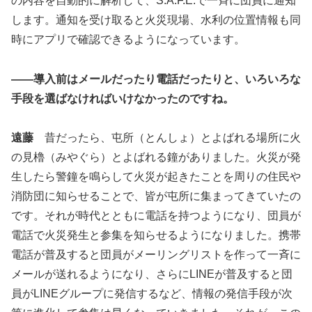
の内容を自動的に解析して、S.A.F.E.で一斉に団員に通知
します。通知を受け取ると火災現場、水利の位置情報も同
時にアプリで確認できるようになっています。
――導入前はメールだったり電話だったりと、いろいろな
手段を選ばなければいけなかったのですね。
遠藤
昔だったら、屯所（とんしょ）とよばれる場所に火
の見櫓（みやぐら）とよばれる鐘がありました。火災が発
生したら警鐘を鳴らして火災が起きたことを周りの住民や
消防団に知らせることで、皆が屯所に集まってきていたの
です。それが時代とともに電話を持つようになり、団員が
電話で火災発生と参集を知らせるようになりました。携帯
電話が普及すると団員がメーリングリストを作って一斉に
メールが送れるようになり、さらにLINEが普及すると団
員がLINEグループに発信するなど、情報の発信手段が次