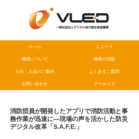
ホーム
ニュース
機構について
機構の活動
入社・入会のご案内
よくあるご質問
お問い合わせ
アーカイブ
消防団員が開発したアプリで消防活動と事
務作業が迅速に―現場の声を活かした防災
デジタル改革「S.A.F.E.」