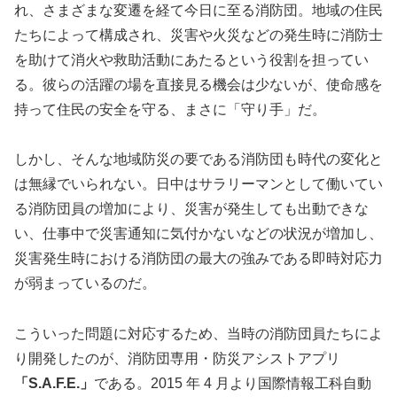
れ、さまざまな変遷を経て今日に至る消防団。地域の住民
たちによって構成され、災害や火災などの発生時に消防士
を助けて消火や救助活動にあたるという役割を担ってい
る。彼らの活躍の場を直接見る機会は少ないが、使命感を
持って住民の安全を守る、まさに「守り手」だ。
しかし、そんな地域防災の要である消防団も時代の変化と
は無縁でいられない。日中はサラリーマンとして働いてい
る消防団員の増加により、災害が発生しても出動できな
い、仕事中で災害通知に気付かないなどの状況が増加し、
災害発生時における消防団の最大の強みである即時対応力
が弱まっているのだ。
こういった問題に対応するため、当時の消防団員たちによ
り開発したのが、消防団専用・防災アシストアプリ
「S.A.F.E.」
である。2015 年 4 月より国際情報工科自動