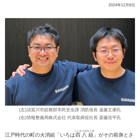
2024年12月6日
(左)須賀川市総務部市民安全課 消防係長 遠藤文康氏
(右)情報整備局株式会社 代表取締役社長 斎藤浩平氏
しじゅうはちくみ
江戸時代の町の火消組「いろは
四八組
」がその前身とさ