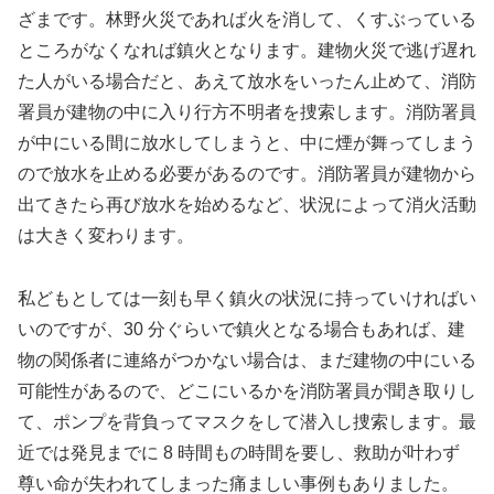
ざまです。林野火災であれば火を消して、くすぶっている
ところがなくなれば鎮火となります。建物火災で逃げ遅れ
た人がいる場合だと、あえて放水をいったん止めて、消防
署員が建物の中に入り行方不明者を捜索します。消防署員
が中にいる間に放水してしまうと、中に煙が舞ってしまう
ので放水を止める必要があるのです。消防署員が建物から
出てきたら再び放水を始めるなど、状況によって消火活動
は大きく変わります。
私どもとしては一刻も早く鎮火の状況に持っていければい
いのですが、30 分ぐらいで鎮火となる場合もあれば、建
物の関係者に連絡がつかない場合は、まだ建物の中にいる
可能性があるので、どこにいるかを消防署員が聞き取りし
て、ポンプを背負ってマスクをして潜入し捜索します。最
近では発見までに 8 時間もの時間を要し、救助が叶わず
尊い命が失われてしまった痛ましい事例もありました。