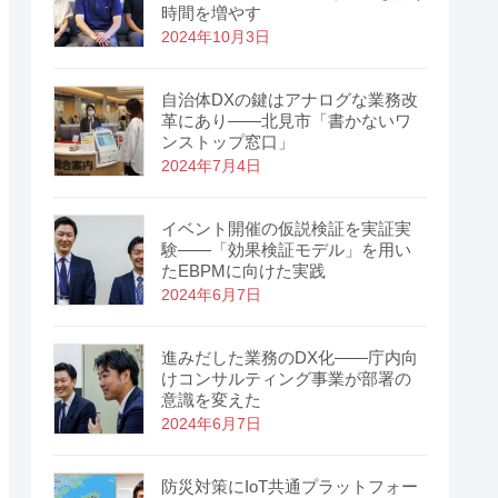
時間を増やす
2024年10月3日
自治体DXの鍵はアナログな業務改
革にあり――北見市「書かないワ
ンストップ窓口」
2024年7月4日
イベント開催の仮説検証を実証実
験――「効果検証モデル」を用い
たEBPMに向けた実践
2024年6月7日
進みだした業務のDX化――庁内向
けコンサルティング事業が部署の
意識を変えた
2024年6月7日
防災対策にIoT共通プラットフォー