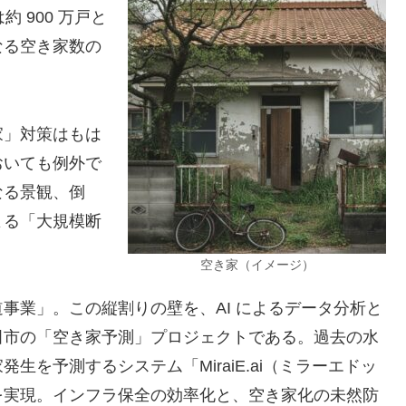
 900 万戸と
なる空き家数の
家」対策はもは
おいても例外で
なる景観、倒
よる「大規模断
空き家（イメージ）
事業」。この縦割りの壁を、AI によるデータ分析と
田市の「空き家予測」プロジェクトである。過去の水
を予測するシステム「MiraiE.ai（ミラーエドッ
を実現。インフラ保全の効率化と、空き家化の未然防