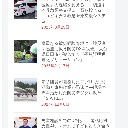
医療」の現場を変える——切迫す
る救急医療支援に一石を投じる
「ユビキタス救急医療支援システ
ム」
2025年3月25日
度重なる被災経験を糧に、被災者
を迅速に救う防災DXを実現。大分
県日田市が導入する「罹災証明迅
速化ソリューション」
2025年2月17日
消防団員が開発したアプリで消防
活動と事務作業が迅速に―現場の
声を活かした防災デジタル改革
「S.A.F.E.」
2024年12月6日
児童相談所でのDX化――電話応対
支援AIシステムで子どもと向き合う