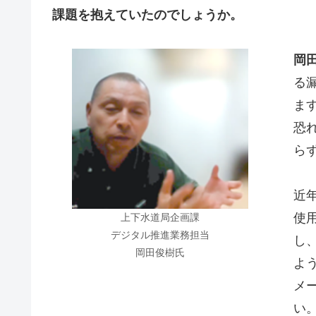
課題を抱えていたのでしょうか。
岡
る
ま
恐
ら
近
使
上下水道局企画課
デジタル推進業務担当
し
岡田俊樹氏
よ
メ
い