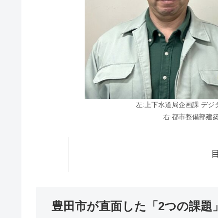
左:上下水道局企画課 デジ
右:都市整備部建
豊田市が直面した「2つの課題