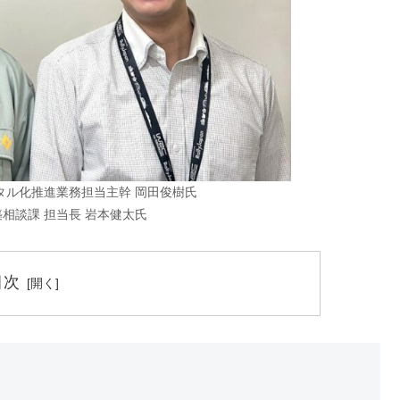
タル化推進業務担当主幹 岡田俊樹氏
築相談課 担当長 岩本健太氏
目次
」