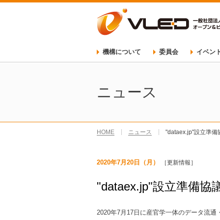
機構について
委員会
イベン
テストベッド検討分
自治体分科会
データ運用検討分科
委員会について
イベン
技術委員会
データガバナンス委員
利活用・普及委員会
2020オープンデータ
イベン
ニュース
HOME
ニュース
"dataex.jp"設
2020年7月20日（月）
［更新情報］
"dataex.jp"設立
2020年7月17日に産官学一体のデータ流通・