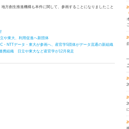
・地方創生推進機構も本件に関して、参画することになりましたこと
2
せ
2
日立や東大、利用促進へ新団体
C・NTTデータ・東大が参画へ、産官学5団体がデータ流通の新組織
連携組織 日立や東大など産官学が12月発足
2
2