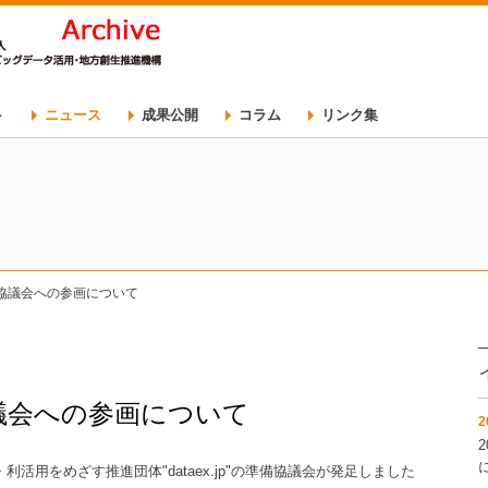
ト
ニュース
成果公開
コラム
リンク集
科会
会
トカレンダー
会
シティ推進委員会
ト一覧
立準備協議会への参画について
準備協議会への参画について
2
利活用をめざす推進団体"dataex.jp"の準備協議会が発足しました