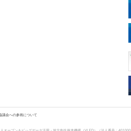
立準備協議会への参画について
人オープン＆ビッグデータ活用・地方創生推進機構（VLED）（法人番号：40100050