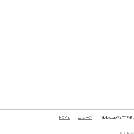
HOME
ニュース
"dataex.jp"設
一般社団法