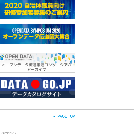
PAGE TOP
23116）