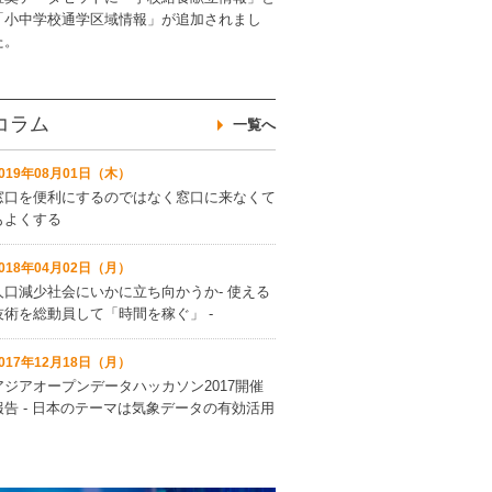
「小中学校通学区域情報」が追加されまし
た。
コラム
一覧へ
2019年08月01日（木）
窓口を便利にするのではなく窓口に来なくて
もよくする
2018年04月02日（月）
人口減少社会にいかに立ち向かうか‐ 使える
技術を総動員して「時間を稼ぐ」 ‐
2017年12月18日（月）
アジアオープンデータハッカソン2017開催
報告 ‐ 日本のテーマは気象データの有効活用